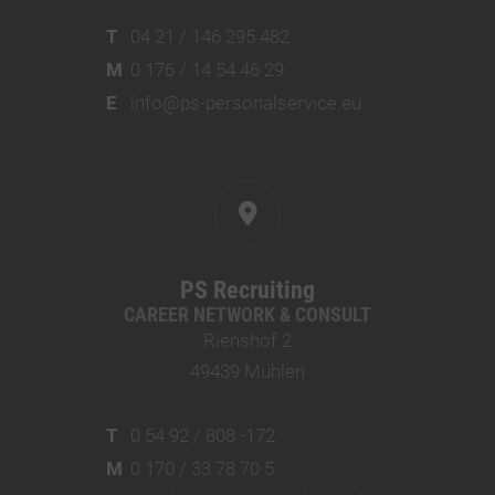
T
04 21 / 146 295 482
M
0 176 / 14 54 46 29
E
info@ps-personalservice.eu
PS Recruiting
CAREER NETWORK & CONSULT
Rienshof 2
49439 Mühlen
T
0 54 92 / 808 -172
M
0 170 / 33 78 70 5