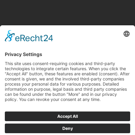
© 2026 PS Personalservice GmbH
Weitere Jobs & Stellenangebote in:
Achim bei Bremen
Badbergen
Barnstorf
Bersenbrück
Bramsche
Cloppenburg
Damme
Diepholz
Dinklage
Garrel
Kellinghusen
Lemförde
Lohne
Mühlen
Oldenburg
Osnabrück
Saerbeck
Steinfeld
Vechta
Visbek
Wallenhorst
Wildeshausen