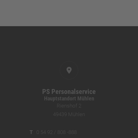
PS Personalservice
Hauptstandort Mühlen
Rienshof 2
49439 Mühlen
T
0 54 92 / 808 -888