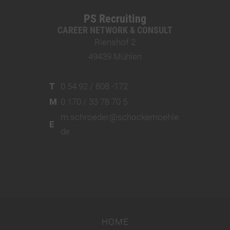
PS Recruiting
CAREER NETWORK & CONSULT
Rienshof 2
49439 Mühlen
T
0 54 92 / 808 -172
M
0 170 / 33 78 70 5
m.schroeder@schockemoehle.
E
de
HOME