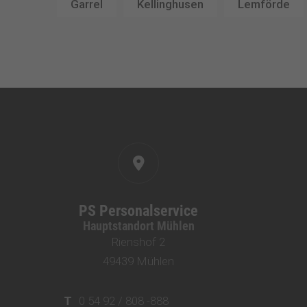
Garrel
Kellinghusen
Lemförde
PS Personalservice
Hauptstandort Mühlen
Rienshof 2
49439 Mühlen
T
0 54 92 / 808 -888