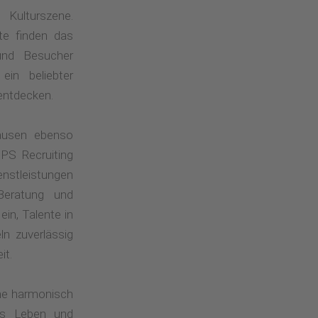
Kulturszene.
te finden das
und Besucher
in beliebter
 entdecken.
hausen ebenso
PS Recruiting
nstleistungen
 Beratung und
in, Talente in
ln zuverlässig
it.
rne harmonisch
das Leben und