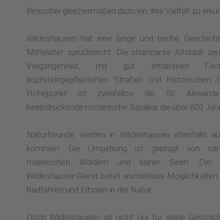
Besucher gleichermaßen dazu ein, ihre Vielfalt zu erku
Wildeshausen hat eine lange und reiche Geschichte
Mittelalter zurückreicht. Die charmante Altstadt ze
Vergangenheit, mit gut erhaltenen Fachw
kopfsteingepflasterten Straßen und historischen 
Höhepunkt ist zweifellos die St. Alexander
beeindruckende romanische Basilika, die über 800 Jahre
Naturfreunde werden in Wildeshausen ebenfalls au
kommen. Die Umgebung ist geprägt von sanf
malerischen Wäldern und klaren Seen. Der n
Wildeshauser Geest bietet wunderbare Möglichkeite
Radfahren und Erholen in der Natur.
Doch Wildeshausen ist nicht nur für seine Geschic