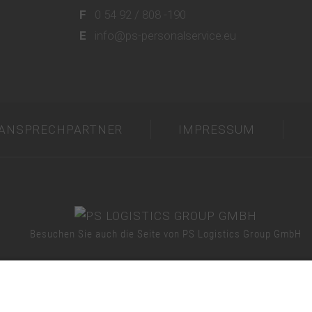
F
0 54 92 / 808 -190
E
info@ps-personalservice.eu
ANSPRECHPARTNER
IMPRESSUM
Besuchen Sie auch die Seite von PS Logistics Group GmbH