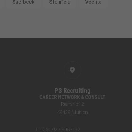
Saerbeck
Steinfeld
Vechta
PS Recruiting
CAREER NETWORK & CONSULT
Rienshof 2
49439 Mühlen
T
0 54 92 / 808 -172