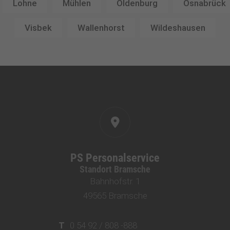
Lohne
Mühlen
Oldenburg
Osnabrück
Visbek
Wallenhorst
Wildeshausen
PS Personalservice
Standort Bramsche
Bahnhofstr. 1
49565 Bramsche
T
0 54 92 / 808 -888