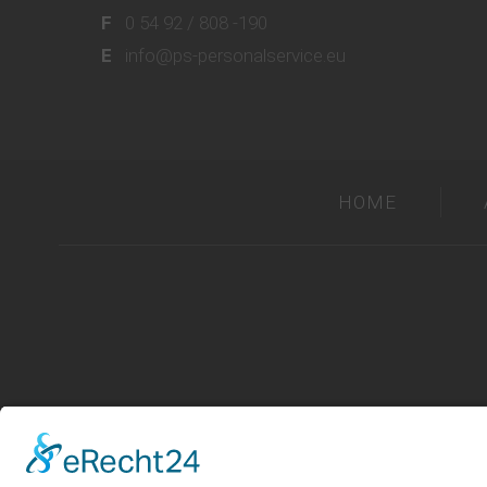
F
0 54 92 / 808 -190
E
info@ps-personalservice.eu
HOME