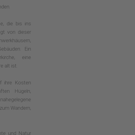
nden.
, die bis ins
ugt von dieser
erkhäusern,
Gebäuden. Ein
kirche, eine
 alt ist.
f ihre Kosten
ten Hügeln,
ahegelegene
n zum Wandern,
hte und Natur