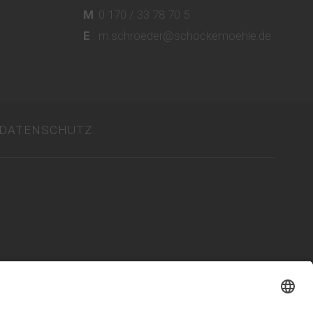
M
0 170 / 33 78 70 5
E
m.schroeder@schockemoehle.de
DATENSCHUTZ