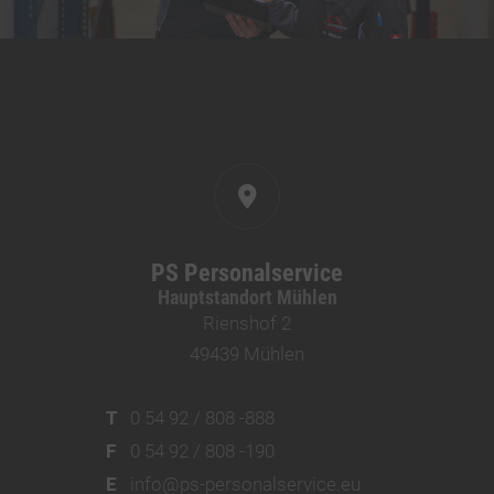
PS Personalservice
Hauptstandort Mühlen
Rienshof 2
49439 Mühlen
T
0 54 92 / 808 -888
F
0 54 92 / 808 -190
E
info@ps-personalservice.eu