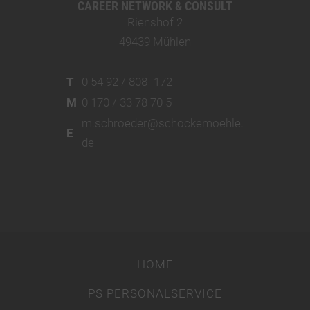
CAREER NETWORK & CONSULT
Rienshof 2
49439 Mühlen
T
0 54 92 / 808 -172
M
0 170 / 33 78 70 5
m.schroeder@schockemoehle.
E
de
HOME
PS PERSONALSERVICE